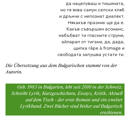
да нацелуваш и тишината,
но тя яхва самун селски хляб
и дрънчи с непознат диалект.
Някакъв празник ще да е.
Какъв съвършен асонанс,
набъбват ти гласните струни,
айларап от тигани, да, дада,
щипка râpe à fromage и
свободата запушва устати ти.
Die Übersetzung aus dem Bulgarischen stammt von der
Autorin.
Geb. 1983 in Bulgarien, lebt seit 2010 in der Schweiz.
Schreibt Lyrik, Kurzgeschichten, Essays, Kritik. Aktuell
auf dem Tisch - der erste Roman und ein zweiter
Lyrikband. Zwei Bücher sind bisher auf Bulgarisch
erschienen.