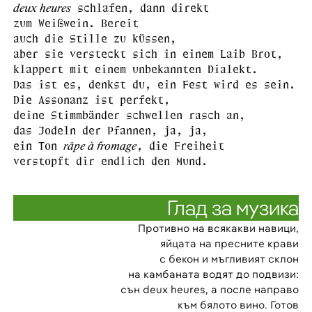
deux heures
schlafen, dann direkt
zum Weißwein. Bereit
auch die Stille zu küssen,
aber sie versteckt sich in einem Laib Brot,
klappert mit einem unbekannten Dialekt.
Das ist es, denkst du, ein Fest wird es sein.
Die Assonanz ist perfekt,
deine Stimmbänder schwellen rasch an,
das Jodeln der Pfannen, ja, ja,
râpe à fromage
ein Ton
, die Freiheit
verstopft dir endlich den Mund.
Глад за музика
Противно на всякакви навици,
яйцата на пресните крави
с бекон и мъгливият склон
на камбаната водят до подвизи:
сън deux heures, а после направо
към бялото вино. Готов