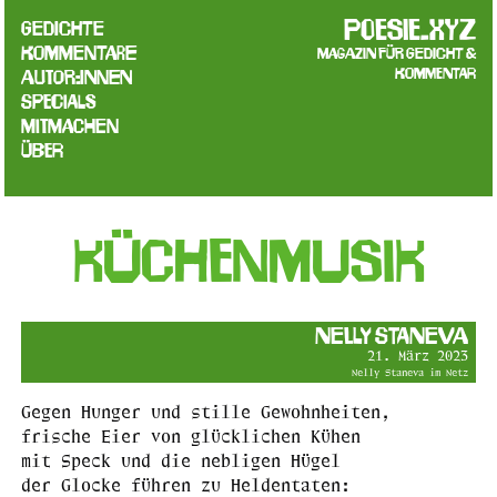
poesie.xyz
Gedichte
Kommentare
Magazin für Gedicht &
Kommentar
Autor:innen
Specials
Mitmachen
Über
Küchenmusik
Nelly Staneva
21. März 2023
Nelly Staneva im Netz
Gegen Hunger und stille Gewohnheiten,
frische Eier von glücklichen Kühen
mit Speck und die nebligen Hügel
der Glocke führen zu Heldentaten: