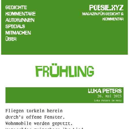
poesie.xyz
Gedichte
Kommentare
Magazin für Gedicht &
Kommentar
Autor:innen
Specials
Mitmachen
Über
Frühling
Luka Peters
26. Mai 2023
Luka Peters im Netz
Fliegen torkeln herein
durch’s offene Fenster.
Wohnmobile werden geputzt.